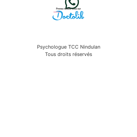
Posez-moi vos question via WhatsApp
Psychologue TCC Nindulan
Tous droits réservés