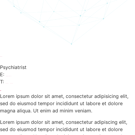
Marie Morrison
Psychiatrist
E:
wellmont@qodeinteractive.com
T:
00 123 456 789
00 123 456 788
Lorem ipsum dolor sit amet, consectetur adipisicing elit,
sed do eiusmod tempor incididunt ut labore et dolore
magna aliqua. Ut enim ad minim veniam.
Lorem ipsum dolor sit amet, consectetur adipiscing elit,
sed do eiusmod tempor incididunt ut labore et dolore