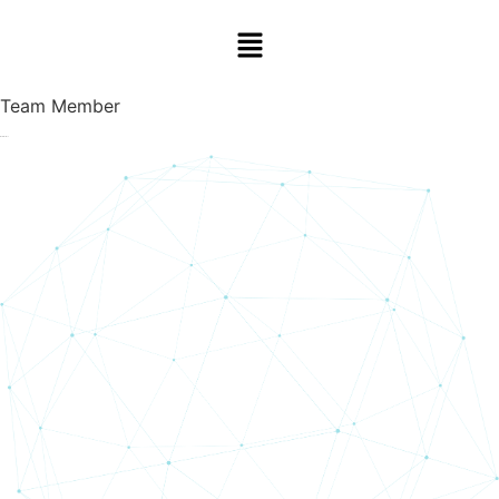
Team Member
Marie Morrison